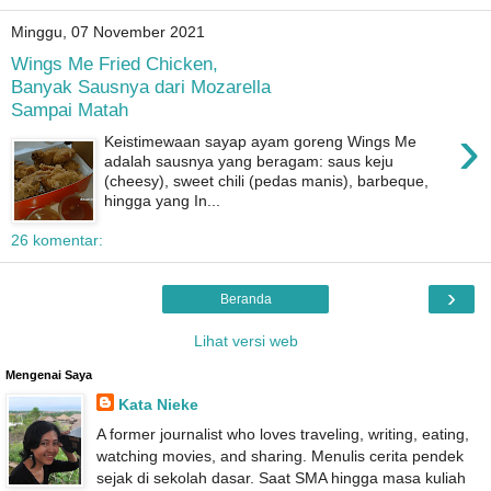
Minggu, 07 November 2021
Wings Me Fried Chicken,
Banyak Sausnya dari Mozarella
Sampai Matah
›
Keistimewaan sayap ayam goreng Wings Me
adalah sausnya yang beragam: saus keju
(cheesy), sweet chili (pedas manis), barbeque,
hingga yang In...
26 komentar:
›
Beranda
Lihat versi web
Mengenai Saya
Kata Nieke
A former journalist who loves traveling, writing, eating,
watching movies, and sharing. Menulis cerita pendek
sejak di sekolah dasar. Saat SMA hingga masa kuliah