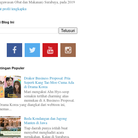
ngawasan Obat dan Makanan) Surabaya, pada 2019
at profil lengkapku
i Blog Ini
tingan Populer
Drakor Business Proposal: Pria
Seperti Kang Tae-Moo Cuma Ada
di Drama Korea
Mari mengakui Ahn Hyo-seop
semakin terlihat charming alias
memukau di A Business Proposal.
Drama Korea yang diangkat dari webtoon ini,
memas...
Beda Kondangan dan Jagong
Manten di Jawa
Tiap daerah punya istilah buat
menyebut menghadiri acara
pernikahan. Kalau di Surabaya,