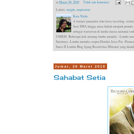
at
Maret 30, 2010
Tidak ada komentar:
Labels:
insight
,
inspiration
Kata Nieke
A former journalist who loves traveling, writin
Saat SMA hingga masa kuliah menjadi penulis
sebagai wartawan di media massa nasional (onli
UMKM. Beberapa kali menang lomba menulis: -Lomba menul
Surabaya -Lomba menulis cerpen Deteksi Jawa Pos -Pemen
Juara II Lomba Blog Ajang Kreativitas Milenial yang dia
Jumat, 26 Maret 2010
Sahabat Setia