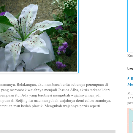
Kum
Lag
5 
Me
ma-namanya. Belakangan, aku membaca berita beberapa perempuan di
a yang merombak wajahnya menjadi Jessica Alba, aktris terkenal dari
Mum
erempuan itu. Ada yang terobsesi mengubah wajahnya menjadi
17 
rempuan di Beijing itu mau mengubah wajahnya demi calon suaminya.
per
empuan mau bedah plastik. Mengubah wajahnya persis seperti