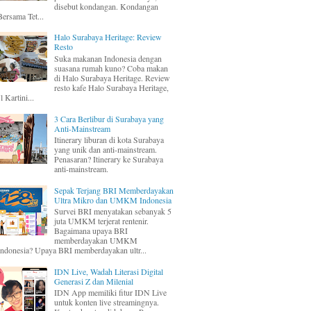
disebut kondangan. Kondangan
Bersama Tet...
Halo Surabaya Heritage: Review
Resto
Suka makanan Indonesia dengan
suasana rumah kuno? Coba makan
di Halo Surabaya Heritage. Review
resto kafe Halo Surabaya Heritage,
Jl Kartini...
3 Cara Berlibur di Surabaya yang
Anti-Mainstream
Itinerary liburan di kota Surabaya
yang unik dan anti-mainstream.
Penasaran? Itinerary ke Surabaya
anti-mainstream.
Sepak Terjang BRI Memberdayakan
Ultra Mikro dan UMKM Indonesia
Survei BRI menyatakan sebanyak 5
juta UMKM terjerat rentenir.
Bagaimana upaya BRI
memberdayakan UMKM
Indonesia? Upaya BRI memberdayakan ultr...
IDN Live, Wadah Literasi Digital
Generasi Z dan Milenial
IDN App memiliki fitur IDN Live
untuk konten live streamingnya.