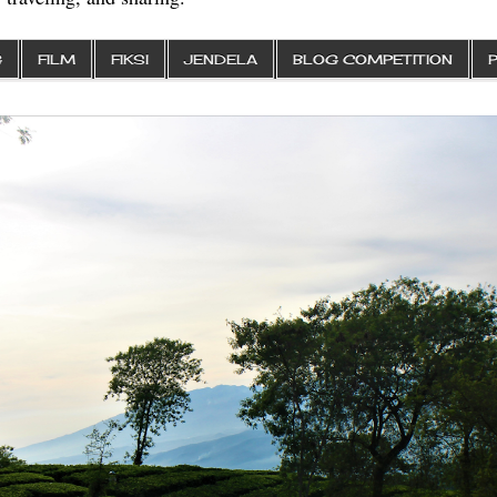
G
FILM
FIKSI
JENDELA
BLOG COMPETITION