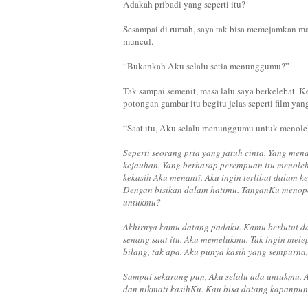
Adakah pribadi yang seperti itu?
Sesampai di rumah, saya tak bisa memejamkan mata
muncul.
“Bukankah Aku selalu setia menunggumu?”
Tak sampai semenit, masa lalu saya berkelebat. Ke
potongan gambar itu begitu jelas seperti film yan
“Saat itu, Aku selalu menunggumu untuk menol
Seperti seorang pria yang jatuh cinta. Yang me
kejauhan. Yang berharap perempuan itu menoleh 
kekasih Aku menanti. Aku ingin terlibat dalam
Dengan bisikan dalam hatimu. TanganKu menopa
untukmu?
Akhirnya kamu datang padaku. Kamu berlutut d
senang saat itu. Aku memelukmu. Tak ingin mel
bilang, tak apa. Aku punya kasih yang sempurna
Sampai sekarang pun, Aku selalu ada untukmu. A
dan nikmati kasihKu. Kau bisa datang kapanpun.