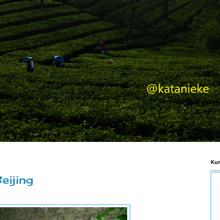
Kum
eijing