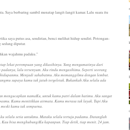
. Saya berbaring sambil menatap langit-langit kamar. Lalu suara itu
tika saya putus asa, sendirian, benci melihat hidup sendiri. Potongan-
g sedang diputar.
ehkan wajahmu padaku.”
natap lekat perempuan yang dikasihinya. Yang mengamatinya dari
padanya, lalu tersenyum. Aku rindu mengasihimu. Seperti seorang
 kehidupanmu. Menjadi sahabatmu. Aku memanggilmu dengan lembut.
ngmu supaya kamu tak jatuh tergeletak. Bukankah Aku selalu ada
an mengucapkan namaKu, untuk kamu patri dalam hatimu. Aku sangat
epasmu. Kamu menitikkan airmata. Kamu merasa tak layak. Tapi Aku
, meski kamu tak sempurna.
ku selalu setia untukmu. Mataku selalu tertuju padamu. Datanglah
 Kau bisa menghubungiKu kapanpun. Tiap detik, tiap menit. 24 jam.