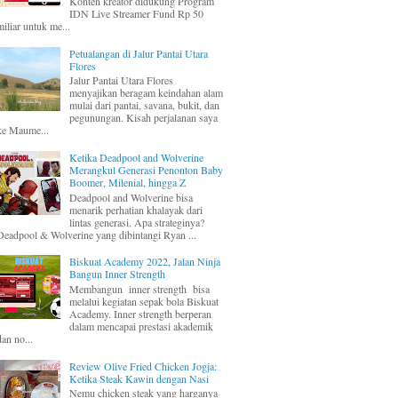
Konten kreator didukung Program
IDN Live Streamer Fund Rp 50
miliar untuk me...
Petualangan di Jalur Pantai Utara
Flores
Jalur Pantai Utara Flores
menyajikan beragam keindahan alam
mulai dari pantai, savana, bukit, dan
pegunungan. Kisah perjalanan saya
ke Maume...
Ketika Deadpool and Wolverine
Merangkul Generasi Penonton Baby
Boomer, Milenial, hingga Z
Deadpool and Wolverine bisa
menarik perhatian khalayak dari
lintas generasi. Apa strateginya?
Deadpool & Wolverine yang dibintangi Ryan ...
Biskuat Academy 2022, Jalan Ninja
Bangun Inner Strength
Membangun inner strength bisa
melalui kegiatan sepak bola Biskuat
Academy. Inner strength berperan
dalam mencapai prestasi akademik
dan no...
Review Olive Fried Chicken Jogja:
Ketika Steak Kawin dengan Nasi
Nemu chicken steak yang harganya