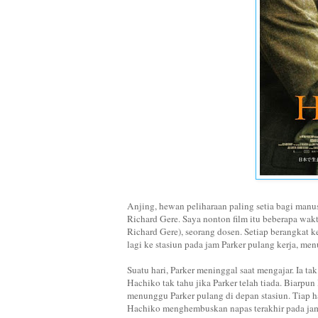
Anjing, hewan peliharaan paling setia bagi manus
Richard Gere. Saya nonton film itu beberapa wak
Richard Gere), seorang dosen. Setiap berangkat 
lagi ke stasiun pada jam Parker pulang kerja, me
Suatu hari, Parker meninggal saat mengajar. Ia 
Hachiko tak tahu jika Parker telah tiada. Biarpu
menunggu Parker pulang di depan stasiun. Tiap 
Hachiko menghembuskan napas terakhir pada jam 