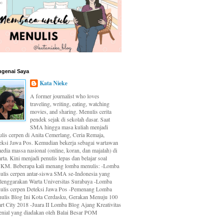
genai Saya
Kata Nieke
A former journalist who loves
traveling, writing, eating, watching
movies, and sharing. Menulis cerita
pendek sejak di sekolah dasar. Saat
SMA hingga masa kuliah menjadi
ulis cerpen di Anita Cemerlang, Ceria Remaja,
eksi Jawa Pos. Kemudian bekerja sebagai wartawan
edia massa nasional (online, koran, dan majalah) di
rta. Kini menjadi penulis lepas dan belajar soal
M. Beberapa kali menang lomba menulis: -Lomba
ulis cerpen antar-siswa SMA se-Indonesia yang
elenggarakan Warta Universitas Surabaya -Lomba
ulis cerpen Deteksi Jawa Pos -Pemenang Lomba
ulis Blog Ini Kota Cerdasku, Gerakan Menuju 100
rt City 2018 -Juara II Lomba Blog Ajang Kreativitas
enial yang diadakan oleh Balai Besar POM