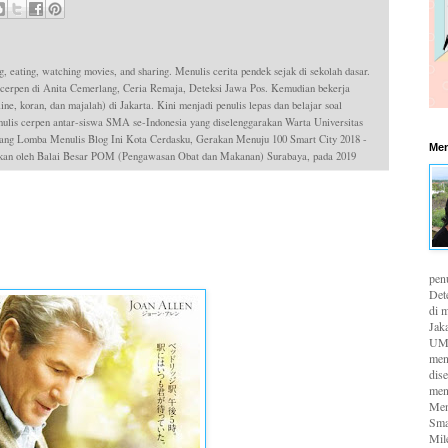
g, eating, watching movies, and sharing. Menulis cerita pendek sejak di sekolah dasar.
 cerpen di Anita Cemerlang, Ceria Remaja, Deteksi Jawa Pos. Kemudian bekerja
ne, koran, dan majalah) di Jakarta. Kini menjadi penulis lepas dan belajar soal
is cerpen antar-siswa SMA se-Indonesia yang diselenggarakan Warta Universitas
ang Lomba Menulis Blog Ini Kota Cerdasku, Gerakan Menuju 100 Smart City 2018 -
Men
dakan oleh Balai Besar POM (Pengawasan Obat dan Makanan) Surabaya, pada 2019
pen
Det
di m
Jaka
UMK
men
dis
men
Men
Sma
Mil