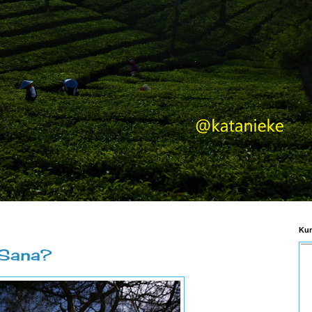
Kum
 Sana?