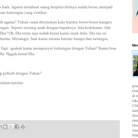
 baik. Agama membuat orang berpikir dirinya sudah benar, menjadi
an hubungan yang vertikal.
a di agama? Tuhan cuma ditemukan kalo hatimu bener-bener kangen
ngan. Seperti seorang anak dengan bapaknya. Ada kedekatan. Ada
 Dia? Oh, Dia tentu saja sudah kenal kamu sejak dulu. Dia tau isi
tidurmu. Menangis. Saat kamu merasa hatimu hampa dan nelangsa.
Men
. Tapi: apakah kamu mempunyai hubungan dengan Tuhan? Kamu bisa
ia. Nggak kenal Dia.
g pribadi dengan Tuhan?
 dalam hatimu.
pen
Det
di m
Jaka
UMK
men
dis
men
Men
Sma
Mil