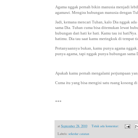
Agama nggak pernah bikin manusia menjadi lebih
agamawi. Mengira hubungan manusia dengan Tuh
Jadi, kemana mencari Tuhan, kalo Dia nggak ad
sama Dia. Tuhan cuma bisa ditemukan lewat hubu
hubungan dari hati ke hati. Kamu tau isi hatiNya.
hatimu. Dia tau saat kamu meringkuk di tempat 
Pertanyaannya bukan, kamu punya agama nggak
punya agama, tapi nggak punya hubungan sama D
Apakah kamu pernah mengalami perjumpaan yan
Cuma itu yang bisa mengisi satu ruang kosong di
***
at
September 28, 2010
Tidak ada komentar:
Labels:
sekedar catatan