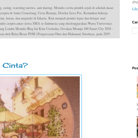
(Pe
g, eating, watching movies, and sharing. Menulis cerita pendek sejak di sekolah dasar.
Lih
 cerpen di Anita Cemerlang, Ceria Remaja, Deteksi Jawa Pos. Kemudian bekerja
ne, koran, dan majalah) di Jakarta. Kini menjadi penulis lepas dan belajar soal
Car
is cerpen antar-siswa SMA se-Indonesia yang diselenggarakan Warta Universitas
ang Lomba Menulis Blog Ini Kota Cerdasku, Gerakan Menuju 100 Smart City 2018 -
dakan oleh Balai Besar POM (Pengawasan Obat dan Makanan) Surabaya, pada 2019
 Cinta?
Pos