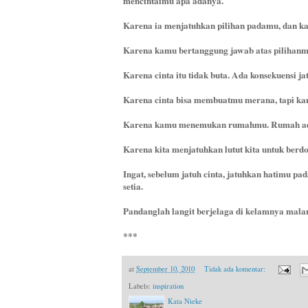
mencintaimu apa adanya.
Karena ia menjatuhkan pilihan padamu, dan k
Karena kamu bertanggung jawab atas pilihanmu
Karena cinta itu tidak buta. Ada konsekuensi j
Karena cinta bisa membuatmu merana, tapi ka
Karena kamu menemukan rumahmu. Rumah ada
Karena kita menjatuhkan lutut kita untuk berd
Ingat, sebelum jatuh cinta, jatuhkan hatimu pa
setia.
Pandanglah langit berjelaga di kelamnya mala
***
at
September 10, 2010
Tidak ada komentar:
Labels:
inspiration
Kata Nieke