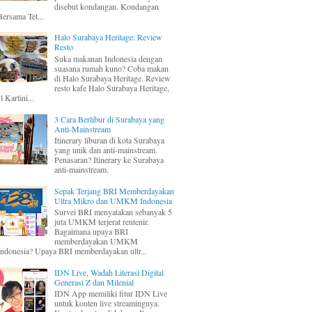
disebut kondangan. Kondangan
Bersama Tet...
Halo Surabaya Heritage: Review
Resto
Suka makanan Indonesia dengan
suasana rumah kuno? Coba makan
di Halo Surabaya Heritage. Review
resto kafe Halo Surabaya Heritage,
Jl Kartini...
3 Cara Berlibur di Surabaya yang
Anti-Mainstream
Itinerary liburan di kota Surabaya
yang unik dan anti-mainstream.
Penasaran? Itinerary ke Surabaya
anti-mainstream.
Sepak Terjang BRI Memberdayakan
Ultra Mikro dan UMKM Indonesia
Survei BRI menyatakan sebanyak 5
juta UMKM terjerat rentenir.
Bagaimana upaya BRI
memberdayakan UMKM
Indonesia? Upaya BRI memberdayakan ultr...
IDN Live, Wadah Literasi Digital
Generasi Z dan Milenial
IDN App memiliki fitur IDN Live
untuk konten live streamingnya.