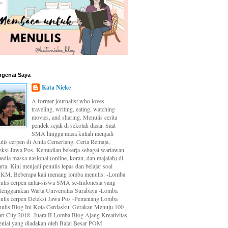
genai Saya
Kata Nieke
A former journalist who loves
traveling, writing, eating, watching
movies, and sharing. Menulis cerita
pendek sejak di sekolah dasar. Saat
SMA hingga masa kuliah menjadi
ulis cerpen di Anita Cemerlang, Ceria Remaja,
eksi Jawa Pos. Kemudian bekerja sebagai wartawan
edia massa nasional (online, koran, dan majalah) di
rta. Kini menjadi penulis lepas dan belajar soal
M. Beberapa kali menang lomba menulis: -Lomba
ulis cerpen antar-siswa SMA se-Indonesia yang
elenggarakan Warta Universitas Surabaya -Lomba
ulis cerpen Deteksi Jawa Pos -Pemenang Lomba
ulis Blog Ini Kota Cerdasku, Gerakan Menuju 100
rt City 2018 -Juara II Lomba Blog Ajang Kreativitas
enial yang diadakan oleh Balai Besar POM