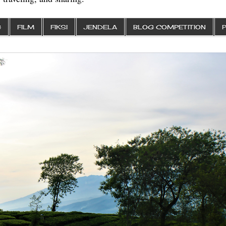
G
FILM
FIKSI
JENDELA
BLOG COMPETITION