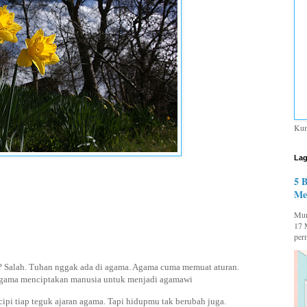
Kum
Lag
5 
Me
Mum
17 
per
 Salah. Tuhan nggak ada di agama. Agama cuma memuat aturan.
 Agama menciptakan manusia untuk menjadi agamawi
pi tiap teguk ajaran agama. Tapi hidupmu tak berubah juga.