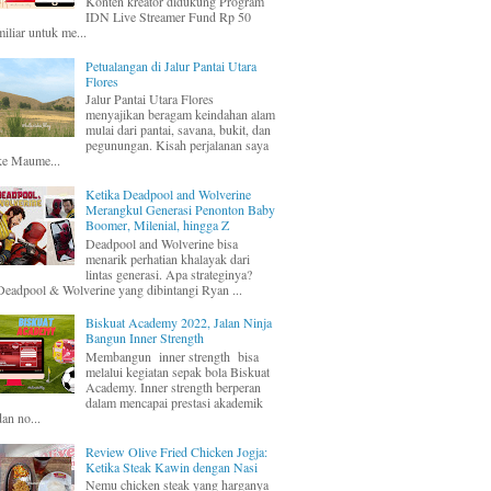
Konten kreator didukung Program
IDN Live Streamer Fund Rp 50
miliar untuk me...
Petualangan di Jalur Pantai Utara
Flores
Jalur Pantai Utara Flores
menyajikan beragam keindahan alam
mulai dari pantai, savana, bukit, dan
pegunungan. Kisah perjalanan saya
ke Maume...
Ketika Deadpool and Wolverine
Merangkul Generasi Penonton Baby
Boomer, Milenial, hingga Z
Deadpool and Wolverine bisa
menarik perhatian khalayak dari
lintas generasi. Apa strateginya?
Deadpool & Wolverine yang dibintangi Ryan ...
Biskuat Academy 2022, Jalan Ninja
Bangun Inner Strength
Membangun inner strength bisa
melalui kegiatan sepak bola Biskuat
Academy. Inner strength berperan
dalam mencapai prestasi akademik
dan no...
Review Olive Fried Chicken Jogja:
Ketika Steak Kawin dengan Nasi
Nemu chicken steak yang harganya