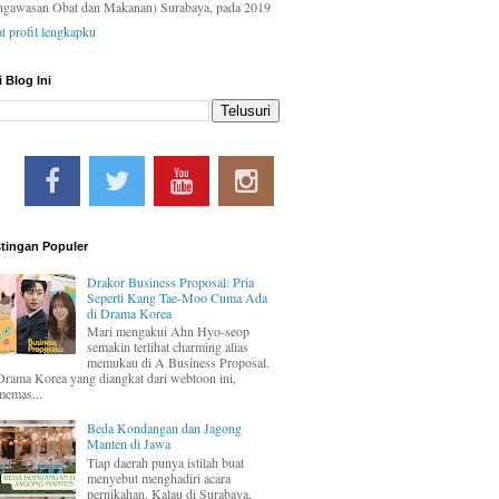
ngawasan Obat dan Makanan) Surabaya, pada 2019
at profil lengkapku
i Blog Ini
tingan Populer
Drakor Business Proposal: Pria
Seperti Kang Tae-Moo Cuma Ada
di Drama Korea
Mari mengakui Ahn Hyo-seop
semakin terlihat charming alias
memukau di A Business Proposal.
Drama Korea yang diangkat dari webtoon ini,
memas...
Beda Kondangan dan Jagong
Manten di Jawa
Tiap daerah punya istilah buat
menyebut menghadiri acara
pernikahan. Kalau di Surabaya,