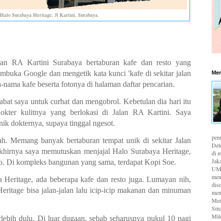
Halo Surabaya Heritage, Jl Kartini, Surabaya.
lan RA Kartini Surabaya bertaburan kafe dan resto yang
mbuka Google dan mengetik kata kunci 'kafe di sekitar jalan
Men
nama kafe beserta fotonya di halaman daftar pencarian.
bat saya untuk curhat dan mengobrol. Kebetulan dia hari itu
okter kulitnya yang berlokasi di Jalan RA Kartini. Saya
nik dokternya, supaya tinggal ngesot.
pen
ah. Memang banyak bertaburan tempat unik di sekitar Jalan
Det
khirnya saya memutuskan menjajal Halo Surabaya Heritage,
di m
Jaka
. Di kompleks bangunan yang sama, terdapat Kopi Soe.
UMK
men
a Heritage, ada beberapa kafe dan resto juga. Lumayan nih,
dis
eritage bisa jalan-jalan lalu icip-icip makanan dan minuman
men
Men
Sma
Mil
erlebih dulu. Di luar dugaan, sebab seharusnya pukul 10 pagi