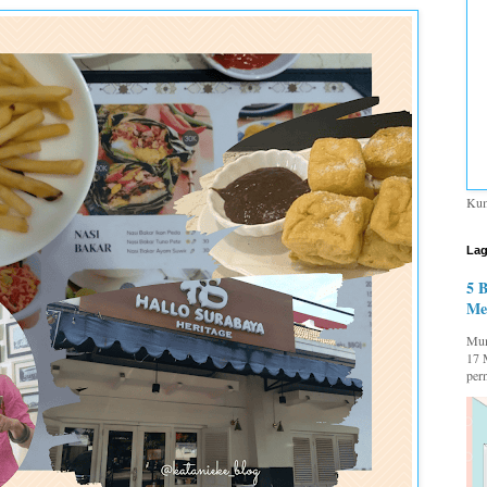
Kum
Lag
5 
Me
Mum
17 
per