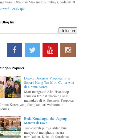
ngawasan Obat dan Makanan) Surabaya, pada 2019
at profil lengkapku
i Blog Ini
tingan Populer
Drakor Business Proposal: Pria
Seperti Kang Tae-Moo Cuma Ada
di Drama Korea
Mari mengakui Ahn Hyo-seop
semakin terlihat charming alias
memukau di A Business Proposal.
Drama Korea yang diangkat dari webtoon ini,
memas...
Beda Kondangan dan Jagong
Manten di Jawa
Tiap daerah punya istilah buat
menyebut menghadiri acara
pernikahan. Kalau di Surabaya,