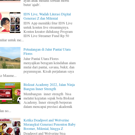
ayah-anak melalui sebuah mobil
butut 'ajaib'.
IDN Live, Wadah Literasi Digital
Generasi Z dan Milenial
IDN App memiliki fitur IDN Live
untuk konten live streamingnya.
Konten kreator didukung Program
IDN Live Streamer Fund Rp 50
miliar untuk me...
Petualangan di Jalur Pantai Utara
Flores
Jalur Pantai Utara Flores
menyajikan beragam keindahan alam
mulai dari pantai, savana, bukit, dan
pegunungan. Kisah perjalanan saya
ke Maume...
Biskuat Academy 2022, Jalan Ninja
Bangun Inner Strength
Membangun inner strength bisa
melalui kegiatan sepak bola Biskuat
Academy. Inner strength berperan
dalam mencapai prestasi akademik
dan no...
Ketika Deadpool and Wolverine
Merangkul Generasi Penonton Baby
Boomer, Milenial, hingga Z
Deadpool and Wolverine bisa