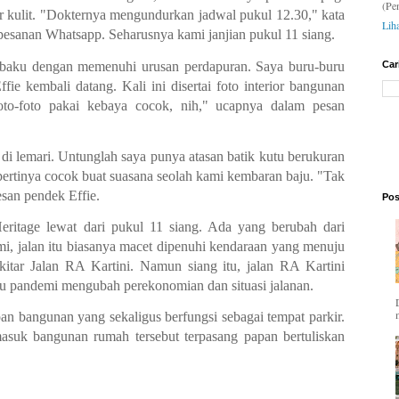
(Pe
r kulit. "Dokternya mengundurkan jadwal pukul 12.30," kata
Lih
rpesanan Whatsapp. Seharusnya kami janjian pukul 11 siang.
jibaku dengan memenuhi urusan perdapuran. Saya buru-buru
Car
ie kembali datang. Kali ini disertai foto interior bangunan
oto-foto pakai kebaya cocok, nih," ucapnya dalam pesan
di lemari. Untunglah saya punya atasan batik kutu berukuran
ertinya cocok buat suasana seolah kami kembaran baju. "Tak
san pendek Effie.
Pos
ritage lewat dari pukul 11 siang. Ada yang berubah dari
i, jalan itu biasanya macet dipenuhi kendaraan yang menuju
ekitar Jalan RA Kartini. Namun siang itu, jalan RA Kartini
tu pandemi mengubah perekonomian dan situasi jalanan.
n bangunan yang sekaligus berfungsi sebagai tempat parkir.
asuk bangunan rumah tersebut terpasang papan bertuliskan