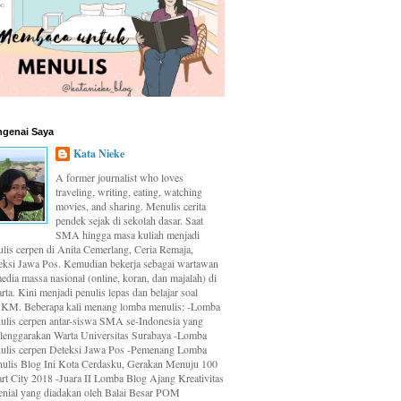
genai Saya
Kata Nieke
A former journalist who loves
traveling, writing, eating, watching
movies, and sharing. Menulis cerita
pendek sejak di sekolah dasar. Saat
SMA hingga masa kuliah menjadi
ulis cerpen di Anita Cemerlang, Ceria Remaja,
eksi Jawa Pos. Kemudian bekerja sebagai wartawan
edia massa nasional (online, koran, dan majalah) di
rta. Kini menjadi penulis lepas dan belajar soal
M. Beberapa kali menang lomba menulis: -Lomba
ulis cerpen antar-siswa SMA se-Indonesia yang
elenggarakan Warta Universitas Surabaya -Lomba
ulis cerpen Deteksi Jawa Pos -Pemenang Lomba
ulis Blog Ini Kota Cerdasku, Gerakan Menuju 100
rt City 2018 -Juara II Lomba Blog Ajang Kreativitas
enial yang diadakan oleh Balai Besar POM