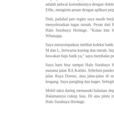
adalah jadwal konsultasinya dengan dokte
Effie, mengirim pesan dengan aplikasi pe
Duh, padahal jam segitu saya masih ber
menyelesaikan tugas rumah. Pesan dari Eff
Halo Surabaya Heritage. "Kalau kita f
Whatsapp.
Saya menyempatkan melihat koleksi batik 
M dan L, berwarna kuning dan merah. Sep
bawakan baju batik ya," saya membalas pe
Saya baru bisa sampai Halo Surabaya He
suasana jalan RA Kartini. Sebelum pandem
jalan Raya Darmo, atau jalan-jalan di s
lengang. Saya pangling dan kaget. Sebegi
Mobil taksi daring memasuki halaman depa
Halamannya cukup luas. Di atas pintu m
Halo Surabaya Heritage.