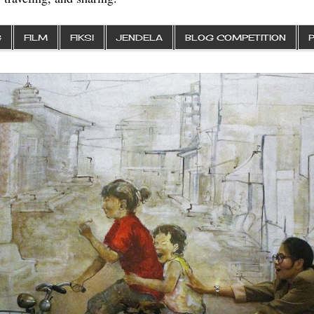
G
FILM
FIKSI
JENDELA
BLOG COMPETITION