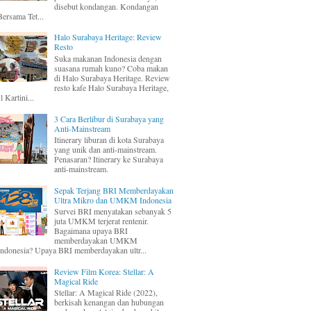
disebut kondangan. Kondangan
Bersama Tet...
Halo Surabaya Heritage: Review
Resto
Suka makanan Indonesia dengan
suasana rumah kuno? Coba makan
di Halo Surabaya Heritage. Review
resto kafe Halo Surabaya Heritage,
Jl Kartini...
3 Cara Berlibur di Surabaya yang
Anti-Mainstream
Itinerary liburan di kota Surabaya
yang unik dan anti-mainstream.
Penasaran? Itinerary ke Surabaya
anti-mainstream.
Sepak Terjang BRI Memberdayakan
Ultra Mikro dan UMKM Indonesia
Survei BRI menyatakan sebanyak 5
juta UMKM terjerat rentenir.
Bagaimana upaya BRI
memberdayakan UMKM
Indonesia? Upaya BRI memberdayakan ultr...
Review Film Korea: Stellar: A
Magical Ride
Stellar: A Magical Ride (2022),
berkisah kenangan dan hubungan