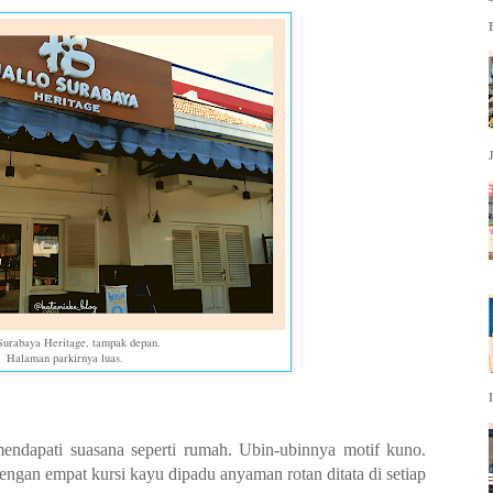
Surabaya Heritage, tampak depan.
Halaman parkirnya luas.
ndapati suasana seperti rumah. Ubin-ubinnya motif kuno.
gan empat kursi kayu dipadu anyaman rotan ditata di setiap