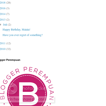
2018
(28)
2016
(3)
2014
(7)
2013
(2)
Juli
(2)
▼
Happy Birthday, Malala!
Have you ever regret of something?
2011
(12)
2010
(32)
gger Perempuan