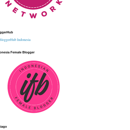
oggerHub
onesia Female Blogger
iago