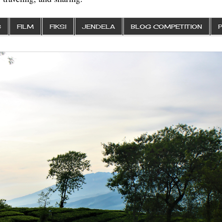
G
FILM
FIKSI
JENDELA
BLOG COMPETITION