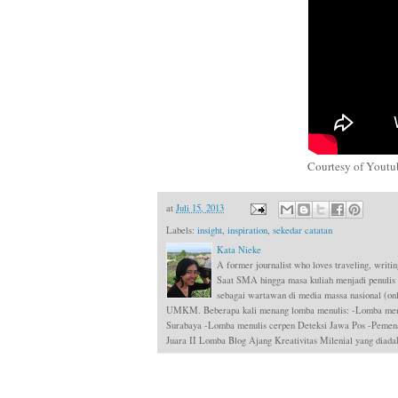
Courtesy of Youtube
at
Juli 15, 2013
Labels:
insight
,
inspiration
,
sekedar catatan
Kata Nieke
A former journalist who loves traveling, writin
Saat SMA hingga masa kuliah menjadi penulis
sebagai wartawan di media massa nasional (onli
UMKM. Beberapa kali menang lomba menulis: -Lomba menul
Surabaya -Lomba menulis cerpen Deteksi Jawa Pos -Pemen
Juara II Lomba Blog Ajang Kreativitas Milenial yang dia