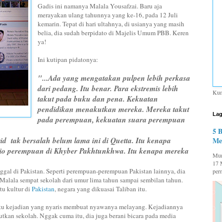
Gadis ini namanya Malala Yousafzai. Baru aja
merayakan ulang tahunnya yang ke-16, pada 12 Juli
kemarin. Tepat di hari ultahnya, di usianya yang masih
belia, dia sudah berpidato di Majelis Umum PBB. Keren
ya!
Ini kutipan pidatonya:
"...Ada yang mengatakan pulpen lebih perkasa
dari pedang. Itu benar. Para ekstremis lebih
Kum
takut pada buku dan pena. Kekuatan
pendidikan menakutkan mereka. Mereka takut
Lag
pada perempuan, kekuatan suara perempuan
5 
 tak bersalah belum lama ini di Quetta. Itu kenapa
Me
io perempuan di Khyber Pakhtunkhwa. Itu kenapa mereka
Mum
17 
nggal di Pakistan. Seperti perempuan-perempuan Pakistan lainnya, dia
per
Malala sempat sekolah dari umur lima tahun sampai sembilan tahun.
tu kultur di
Pakistan
, negara yang dikuasai Taliban itu.
atu kejadian yang nyaris membuat nyawanya melayang. Kejadiannya
utkan sekolah. Nggak cuma itu, dia juga berani bicara pada media