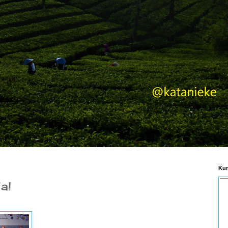
Kum
a!