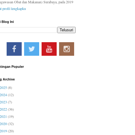
ngawasan Obat dan Makanan) Surabaya, pada 2019
at profil lengkapku
i Blog Ini
tingan Populer
g Archive
2025
(8)
2024
(12)
2023
(7)
2022
(36)
2021
(19)
2020
(32)
2019
(20)