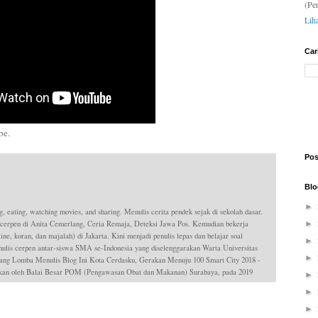
(Pe
Lih
Car
.
Pos
Blo
►
g, eating, watching movies, and sharing. Menulis cerita pendek sejak di sekolah dasar.
►
 cerpen di Anita Cemerlang, Ceria Remaja, Deteksi Jawa Pos. Kemudian bekerja
ne, koran, dan majalah) di Jakarta. Kini menjadi penulis lepas dan belajar soal
►
is cerpen antar-siswa SMA se-Indonesia yang diselenggarakan Warta Universitas
►
ang Lomba Menulis Blog Ini Kota Cerdasku, Gerakan Menuju 100 Smart City 2018 -
dakan oleh Balai Besar POM (Pengawasan Obat dan Makanan) Surabaya, pada 2019
►
►
►