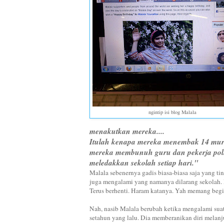
ngintip isi blog Malala
menakutkan mereka....
Itulah kenapa mereka menembak 14 murid
mereka membunuh guru dan pekerja pol
meledakkan sekolah setiap hari."
Malala sebenernya gadis biasa-biasa saja yang ti
juga mengalami yang namanya dilarang sekolah. 
Terus berhenti. Haram katanya. Yah memang begi
Nah, nasib Malala berubah ketika mengalami su
setahun yang lalu. Dia memberanikan diri melanj