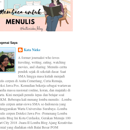
genai Saya
Kata Nieke
A former journalist who loves
traveling, writing, eating, watching
movies, and sharing. Menulis cerita
pendek sejak di sekolah dasar. Saat
SMA hingga masa kuliah menjadi
ulis cerpen di Anita Cemerlang, Ceria Remaja,
eksi Jawa Pos. Kemudian bekerja sebagai wartawan
edia massa nasional (online, koran, dan majalah) di
rta. Kini menjadi penulis lepas dan belajar soal
M. Beberapa kali menang lomba menulis: -Lomba
ulis cerpen antar-siswa SMA se-Indonesia yang
elenggarakan Warta Universitas Surabaya -Lomba
ulis cerpen Deteksi Jawa Pos -Pemenang Lomba
ulis Blog Ini Kota Cerdasku, Gerakan Menuju 100
rt City 2018 -Juara II Lomba Blog Ajang Kreativitas
enial yang diadakan oleh Balai Besar POM