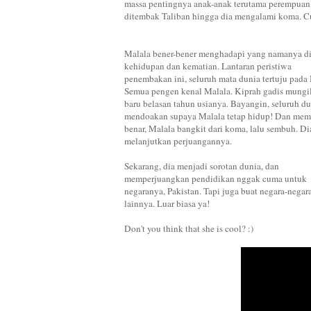
massa pentingnya anak-anak terutama perempuan u
ditembak Taliban hingga dia mengalami koma. Cu
Malala bener-bener menghadapi yang namanya di
kehidupan dan kematian. Lantaran peristiwa
penembakan ini, seluruh mata dunia tertuju pada 
Semua pengen kenal Malala. Kiprah gadis mungi
baru belasan tahun usianya. Bayangin, seluruh d
mendoakan supaya Malala tetap hidup! Dan me
benar, Malala bangkit dari koma, lalu sembuh. Di
melanjutkan perjuangannya.
Sekarang, dia menjadi sorotan dunia, dan
memperjuangkan pendidikan nggak cuma untuk
negaranya, Pakistan. Tapi juga buat negara-negar
lainnya. Luar biasa ya!
Don't you think that she is cool? :)