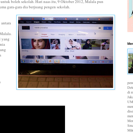
ntuk boleh sekolah. Hari naas itu, 9 Oktober 2012, Malala pun
ma gara-gara dia berjuang pengen sekolah.
 antara
Malala.
l yang
unia
Men
mang
a
a
pen
Det
di m
Jaka
UMK
men
dis
men
Men
Sma
Mil