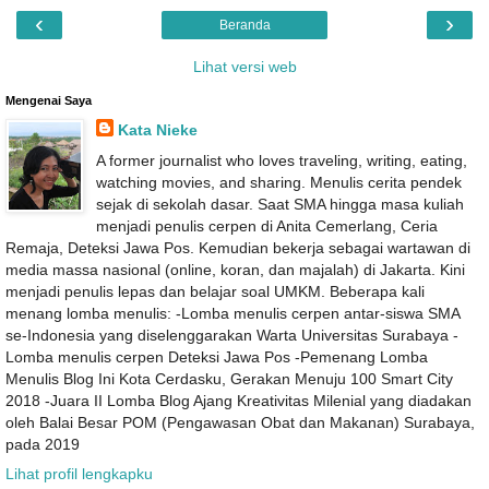
‹
›
Beranda
Lihat versi web
Mengenai Saya
Kata Nieke
A former journalist who loves traveling, writing, eating,
watching movies, and sharing. Menulis cerita pendek
sejak di sekolah dasar. Saat SMA hingga masa kuliah
menjadi penulis cerpen di Anita Cemerlang, Ceria
Remaja, Deteksi Jawa Pos. Kemudian bekerja sebagai wartawan di
media massa nasional (online, koran, dan majalah) di Jakarta. Kini
menjadi penulis lepas dan belajar soal UMKM. Beberapa kali
menang lomba menulis: -Lomba menulis cerpen antar-siswa SMA
se-Indonesia yang diselenggarakan Warta Universitas Surabaya -
Lomba menulis cerpen Deteksi Jawa Pos -Pemenang Lomba
Menulis Blog Ini Kota Cerdasku, Gerakan Menuju 100 Smart City
2018 -Juara II Lomba Blog Ajang Kreativitas Milenial yang diadakan
oleh Balai Besar POM (Pengawasan Obat dan Makanan) Surabaya,
pada 2019
Lihat profil lengkapku