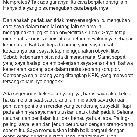
Memprotes? Tak ada gunanya. Itu cara berpikir orang lain.
Hanya dia yang bisa mengubah cara berpikirnya.
Dan apakah perlakuan tidak menyenangkan itu mengubah
cara saya dalam menilai orang lain selama ini:
menggunakan logika dan obyektifitas? Tidak. Saya tetap
menelaah asumsi-asumsi itu sebelum meyakininya sebagai
kebenaran. Bahkan kepada orang yang saya kesal
kepadanya pun, saya tetap menggunakan obyektifitas.
Sebab, kebenaran bisa ada di mana-mana. Sama seperti
yang saya hadapi dalam pekerjaan saya sehari-hari. Bahwa
kebenaran kadang ada dalam mulut seorang koruptor.
Contohnya saja, orang yang ditangkap KPK, yang menyeret
tersangka lain. Iya enggak?
Ada segerundel kekesalan yang, ya, harus saya akui ketika
harus melalui saat-saat orang lain melabeli saya dengan
penilaian-penilaian mereka yang cenderung subyektif. Tapi
pada akhirnya saya memutuskan untuk tidak peduli. Selama
tuduhan dan penilaian itu tidak benar, ya buat apa. Paling-
paling, saya lelah dan jenuh berurusan dengan orang-orang
seperti itu. Saya memutuskan lebih baik bergaul dengan
orang-orang dengan pikiran yang lebih terbuka. Dan