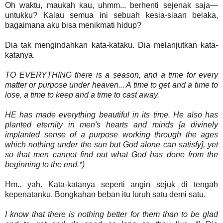
Oh waktu, maukah kau, uhmm... berhenti sejenak saja—
untukku? Kalau semua ini sebuah kesia-siaan belaka,
bagaimana aku bisa menikmati hidup?
Dia tak mengindahkan kata-kataku. Dia melanjutkan kata-
katanya.
TO EVERYTHING there is a season, and a time for every
matter or purpose under heaven... A time to get and a time to
lose, a time to keep and a time to cast away.
HE has made everything beautiful in its time. He also has
planted eternity in men's hearts and minds [a divinely
implanted sense of a purpose working through the ages
which nothing under the sun but God alone can satisfy], yet
so that men cannot find out what God has done from the
beginning to the end.*)
Hm.. yah. Kata-katanya seperti angin sejuk di tengah
kepenatanku. Bongkahan beban itu luruh satu demi satu.
I know that there is nothing better for them than to be glad