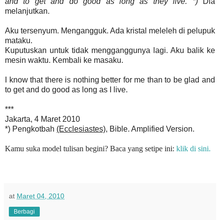
and to get and do good as long as they live. *)
Dia
melanjutkan.
Aku tersenyum. Mengangguk. Ada kristal meleleh di pelupuk
mataku.
Kuputuskan untuk tidak mengganggunya lagi. Aku balik ke
mesin waktu. Kembali ke masaku.
I know that there is nothing better for me than to be glad and
to get and do good as long as I live.
***
Jakarta, 4 Maret 2010
*) Pengkotbah
(Ecclesiastes)
, Bible. Amplified Version.
Kamu suka model tulisan begini? Baca yang setipe ini:
klik di sini.
at
Maret 04, 2010
Berbagi