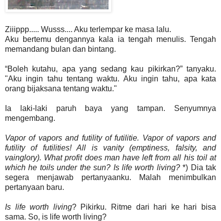
Ziiippp..... Wusss.... Aku terlempar ke masa lalu.
Aku bertemu dengannya kala ia tengah menulis. Tengah
memandang bulan dan bintang.
“Boleh kutahu, apa yang sedang kau pikirkan?” tanyaku.
"Aku ingin tahu tentang waktu. Aku ingin tahu, apa kata
orang bijaksana tentang waktu."
Ia laki-laki paruh baya yang tampan. Senyumnya
mengembang.
Vapor of vapors and futility of futilitie. Vapor of vapors and
futility of futilities! All is vanity (emptiness, falsity, and
vainglory). What profit does man have left from all his toil at
which he toils under the sun? Is life worth living?
*) Dia tak
segera menjawab pertanyaanku. Malah menimbulkan
pertanyaan baru.
Is life worth living
? Pikirku. Ritme dari hari ke hari bisa
sama. So, is life worth living?