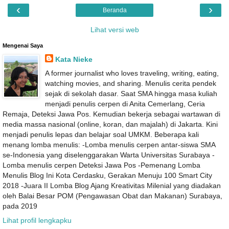
‹
›
Beranda
Lihat versi web
Mengenai Saya
Kata Nieke
A former journalist who loves traveling, writing, eating,
watching movies, and sharing. Menulis cerita pendek
sejak di sekolah dasar. Saat SMA hingga masa kuliah
menjadi penulis cerpen di Anita Cemerlang, Ceria
Remaja, Deteksi Jawa Pos. Kemudian bekerja sebagai wartawan di
media massa nasional (online, koran, dan majalah) di Jakarta. Kini
menjadi penulis lepas dan belajar soal UMKM. Beberapa kali
menang lomba menulis: -Lomba menulis cerpen antar-siswa SMA
se-Indonesia yang diselenggarakan Warta Universitas Surabaya -
Lomba menulis cerpen Deteksi Jawa Pos -Pemenang Lomba
Menulis Blog Ini Kota Cerdasku, Gerakan Menuju 100 Smart City
2018 -Juara II Lomba Blog Ajang Kreativitas Milenial yang diadakan
oleh Balai Besar POM (Pengawasan Obat dan Makanan) Surabaya,
pada 2019
Lihat profil lengkapku