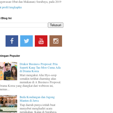
ngawasan Obat dan Makanan) Surabaya, pada 2019
at profil lengkapku
i Blog Ini
tingan Populer
Drakor Business Proposal: Pria
Seperti Kang Tae-Moo Cuma Ada
di Drama Korea
Mari mengakui Ahn Hyo-seop
semakin terlihat charming alias
memukau di A Business Proposal.
Drama Korea yang diangkat dari webtoon ini,
memas...
Beda Kondangan dan Jagong
Manten di Jawa
Tiap daerah punya istilah buat
menyebut menghadiri acara
pernikahan. Kalau di Surabaya,