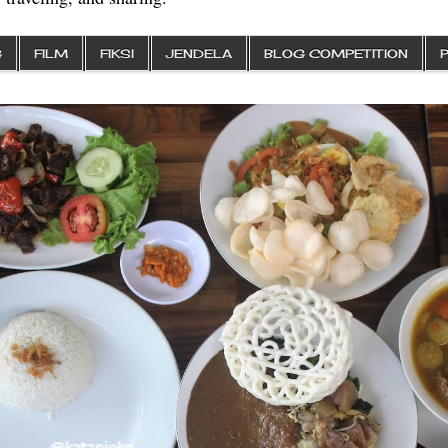
G
FILM
FIKSI
JENDELA
BLOG COMPETITION