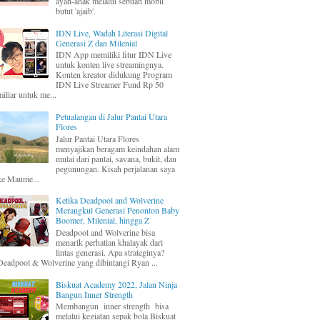
ayah-anak melalui sebuah mobil
butut 'ajaib'.
IDN Live, Wadah Literasi Digital
Generasi Z dan Milenial
IDN App memiliki fitur IDN Live
untuk konten live streamingnya.
Konten kreator didukung Program
IDN Live Streamer Fund Rp 50
miliar untuk me...
Petualangan di Jalur Pantai Utara
Flores
Jalur Pantai Utara Flores
menyajikan beragam keindahan alam
mulai dari pantai, savana, bukit, dan
pegunungan. Kisah perjalanan saya
ke Maume...
Ketika Deadpool and Wolverine
Merangkul Generasi Penonton Baby
Boomer, Milenial, hingga Z
Deadpool and Wolverine bisa
menarik perhatian khalayak dari
lintas generasi. Apa strateginya?
Deadpool & Wolverine yang dibintangi Ryan ...
Biskuat Academy 2022, Jalan Ninja
Bangun Inner Strength
Membangun inner strength bisa
melalui kegiatan sepak bola Biskuat