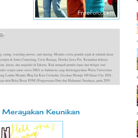
g, eating, watching movies, and sharing. Menulis cerita pendek sejak di sekolah dasar.
 cerpen di Anita Cemerlang, Ceria Remaja, Deteksi Jawa Pos. Kemudian bekerja
ne, koran, dan majalah) di Jakarta. Kini menjadi penulis lepas dan belajar soal
is cerpen antar-siswa SMA se-Indonesia yang diselenggarakan Warta Universitas
ang Lomba Menulis Blog Ini Kota Cerdasku, Gerakan Menuju 100 Smart City 2018 -
dakan oleh Balai Besar POM (Pengawasan Obat dan Makanan) Surabaya, pada 2019
 Merayakan Keunikan