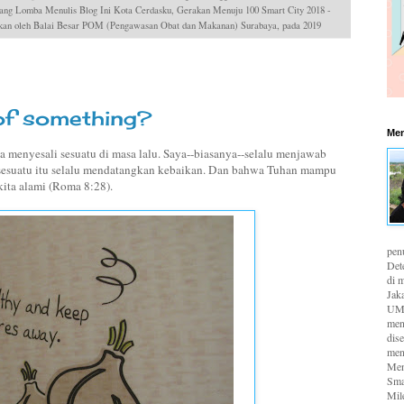
ang Lomba Menulis Blog Ini Kota Cerdasku, Gerakan Menuju 100 Smart City 2018 -
dakan oleh Balai Besar POM (Pengawasan Obat dan Makanan) Surabaya, pada 2019
 of something?
Men
a menyesali sesuatu di masa lalu. Saya--biasanya--selalu menjawab
 sesuatu itu selalu mendatangkan kebaikan. Dan bahwa Tuhan mampu
ita alami (Roma 8:28).
pen
Det
di m
Jaka
UMK
men
dis
men
Men
Sma
Mil