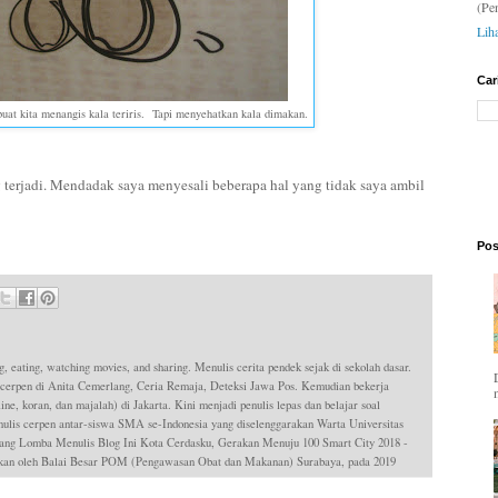
(Pe
Lih
Car
uat kita menangis kala teriris. Tapi menyehatkan kala dimakan.
g terjadi. Mendadak saya menyesali beberapa hal yang tidak saya ambil
Pos
g, eating, watching movies, and sharing. Menulis cerita pendek sejak di sekolah dasar.
 cerpen di Anita Cemerlang, Ceria Remaja, Deteksi Jawa Pos. Kemudian bekerja
ne, koran, dan majalah) di Jakarta. Kini menjadi penulis lepas dan belajar soal
is cerpen antar-siswa SMA se-Indonesia yang diselenggarakan Warta Universitas
ang Lomba Menulis Blog Ini Kota Cerdasku, Gerakan Menuju 100 Smart City 2018 -
dakan oleh Balai Besar POM (Pengawasan Obat dan Makanan) Surabaya, pada 2019