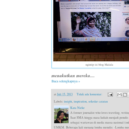
ngintip isi blog Malala
menakutkan mereka....
Baca selengkapnya »
at
Juli 15, 2013
Tidak ada komentar:
Labels:
insight
,
inspiration
,
sekedar catatan
Kata Nieke
A former journalist who loves traveling, writin
Saat SMA hingga masa kuliah menjadi penulis
sebagai wartawan di media massa nasional (onli
UMKM. Beberapa kali menang lomba menulis: -Lomba menul