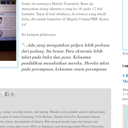
Gadis ini namanya Malala Yousafzai. Baru aja
merayakan ulang tahunnya yang ke-16, pada 12 Juli
kemarin. Tepat di hari ultahnya, di usianya yang masih
belia, dia sudah berpidato di Majelis Umum PBB. Keren
ya!
Ini kutipan pidatonya:
"...Ada yang mengatakan pulpen lebih perkasa
dari pedang. Itu benar. Para ekstremis lebih
Kum
takut pada buku dan pena. Kekuatan
pendidikan menakutkan mereka. Mereka takut
Lag
pada perempuan, kekuatan suara perempuan
5 
Me
Mum
17 
per
g, eating, watching movies, and sharing. Menulis cerita pendek sejak di sekolah dasar.
 cerpen di Anita Cemerlang, Ceria Remaja, Deteksi Jawa Pos. Kemudian bekerja
ne, koran, dan majalah) di Jakarta. Kini menjadi penulis lepas dan belajar soal
is cerpen antar-siswa SMA se-Indonesia yang diselenggarakan Warta Universitas