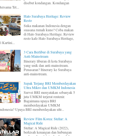
disebut kondangan. Kondangan
Bersama Tet...
Halo Surabaya Heritage: Review
Resto
Suka makanan Indonesia dengan
suasana rumah kuno? Coba makan
di Halo Surabaya Heritage. Review
resto kafe Halo Surabaya Heritage,
Jl Kartini...
3 Cara Berlibur di Surabaya yang
Anti-Mainstream
Itinerary liburan di kota Surabaya
yang unik dan anti-mainstream.
Penasaran? Itinerary ke Surabaya
anti-mainstream.
Sepak Terjang BRI Memberdayakan
Ultra Mikro dan UMKM Indonesia
Survei BRI menyatakan sebanyak 5
juta UMKM terjerat rentenir.
Bagaimana upaya BRI
memberdayakan UMKM
Indonesia? Upaya BRI memberdayakan ultr...
Review Film Korea: Stellar: A
Magical Ride
Stellar: A Magical Ride (2022),
berkisah kenangan dan hubungan