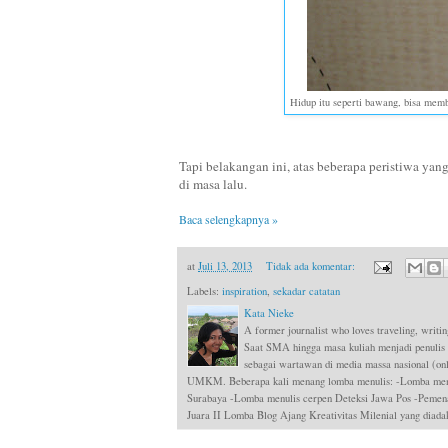
Hidup itu seperti bawang, bisa memb
Tapi belakangan ini, atas beberapa peristiwa yan
di masa lalu.
Baca selengkapnya »
at
Juli 13, 2013
Tidak ada komentar:
Labels:
inspiration
,
sekadar catatan
Kata Nieke
A former journalist who loves traveling, writin
Saat SMA hingga masa kuliah menjadi penulis
sebagai wartawan di media massa nasional (onli
UMKM. Beberapa kali menang lomba menulis: -Lomba menul
Surabaya -Lomba menulis cerpen Deteksi Jawa Pos -Pemen
Juara II Lomba Blog Ajang Kreativitas Milenial yang dia