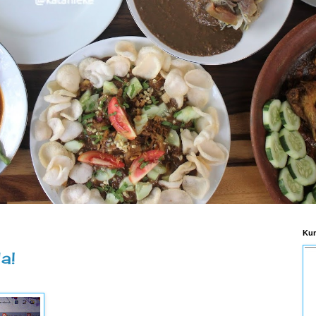
Kum
a!