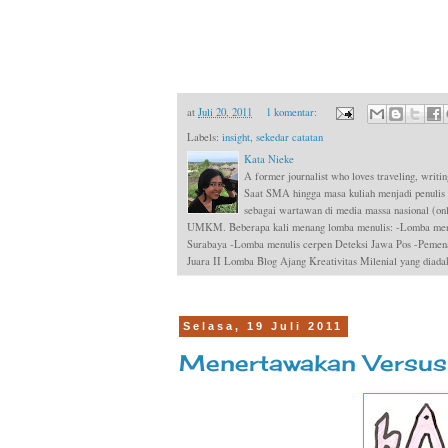
at
Juli 20, 2011
1 komentar:
Labels:
insight
,
sekedar catatan
Kata Nieke
A former journalist who loves traveling, writin
Saat SMA hingga masa kuliah menjadi penulis
sebagai wartawan di media massa nasional (onli
UMKM. Beberapa kali menang lomba menulis: -Lomba menul
Surabaya -Lomba menulis cerpen Deteksi Jawa Pos -Pemen
Juara II Lomba Blog Ajang Kreativitas Milenial yang dia
Selasa, 19 Juli 2011
Menertawakan Versus