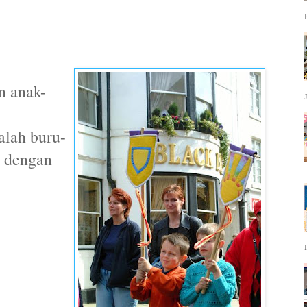
n anak-
alah buru-
k dengan