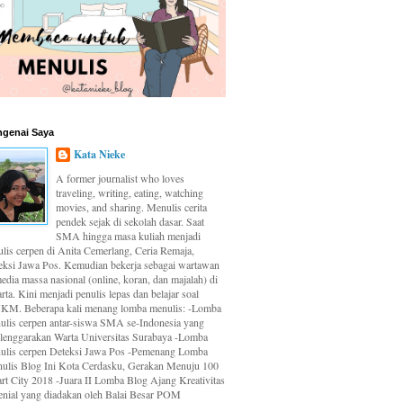
genai Saya
Kata Nieke
A former journalist who loves
traveling, writing, eating, watching
movies, and sharing. Menulis cerita
pendek sejak di sekolah dasar. Saat
SMA hingga masa kuliah menjadi
ulis cerpen di Anita Cemerlang, Ceria Remaja,
eksi Jawa Pos. Kemudian bekerja sebagai wartawan
edia massa nasional (online, koran, dan majalah) di
rta. Kini menjadi penulis lepas dan belajar soal
M. Beberapa kali menang lomba menulis: -Lomba
ulis cerpen antar-siswa SMA se-Indonesia yang
elenggarakan Warta Universitas Surabaya -Lomba
ulis cerpen Deteksi Jawa Pos -Pemenang Lomba
ulis Blog Ini Kota Cerdasku, Gerakan Menuju 100
rt City 2018 -Juara II Lomba Blog Ajang Kreativitas
enial yang diadakan oleh Balai Besar POM