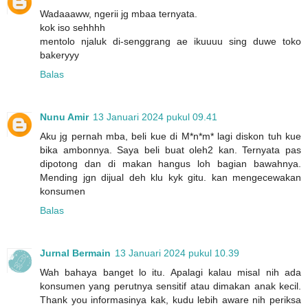
Wadaaaww, ngerii jg mbaa ternyata.
kok iso sehhhh
mentolo njaluk di-senggrang ae ikuuuu sing duwe toko
bakeryyy
Balas
Nunu Amir
13 Januari 2024 pukul 09.41
Aku jg pernah mba, beli kue di M*n*m* lagi diskon tuh kue
bika ambonnya. Saya beli buat oleh2 kan. Ternyata pas
dipotong dan di makan hangus loh bagian bawahnya.
Mending jgn dijual deh klu kyk gitu. kan mengecewakan
konsumen
Balas
Jurnal Bermain
13 Januari 2024 pukul 10.39
Wah bahaya banget lo itu. Apalagi kalau misal nih ada
konsumen yang perutnya sensitif atau dimakan anak kecil.
Thank you informasinya kak, kudu lebih aware nih periksa