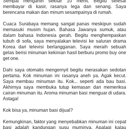
Sempat mengantri sekitar 10 menit. Begitu selesai
membayar di kasir, rasanya lega dan senang. Saya
berencana makan dan minum sesampainya di rumah.
Cuaca Surabaya memang sangat panas meskipun sudah
memasuki musim hujan. Bahasa Jawanya sumuk, atau
dalam bahasa Indonesia gerah. Begitu menghempaskan
tubuh di sofa, saya menyalakan televisi ke saluran drama
Korea dari televisi berlangganan. Saya meraih sebuah
gelas berisi minuman kekinian hasil berburu promo buy one
get one.
Dahi saya otomatis mengernyit begitu merasakan sedotan
pertama. Kok minuman ini rasanya aneh ya. Agak kecut.
Saya membau minuman itu. Kok... seperti ada bau basi.
Akhirnya saya membuka tutup kemasan dan memeriksa
cairan minuman itu. Aroma minuman basi menguar di udara.
Astaga!
Kok bisa ya, minuman basi dijual?
Kemungkinan, faktor yang menyebabkan minuman ini cepat
basi adalah kandungan susu murninya. Apalagi kalau