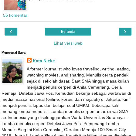
56 komentar:
‹
›
Beranda
Lihat versi web
Mengenai Saya
Kata Nieke
A former journalist who loves traveling, writing, eating,
watching movies, and sharing. Menulis cerita pendek
sejak di sekolah dasar. Saat SMA hingga masa kuliah
menjadi penulis cerpen di Anita Cemerlang, Ceria
Remaja, Deteksi Jawa Pos. Kemudian bekerja sebagai wartawan di
media massa nasional (online, koran, dan majalah) di Jakarta. Kini
menjadi penulis lepas dan belajar soal UMKM. Beberapa kali
menang lomba menulis: -Lomba menulis cerpen antar-siswa SMA
se-Indonesia yang diselenggarakan Warta Universitas Surabaya -
Lomba menulis cerpen Deteksi Jawa Pos -Pemenang Lomba
Menulis Blog Ini Kota Cerdasku, Gerakan Menuju 100 Smart City
2018 -Juara II Lomba Blog Ajang Kreativitas Milenial yang diadakan