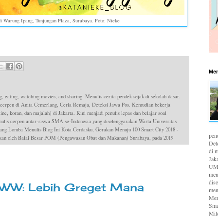
i Warung Ipang, Tunjungan Plaza, Surabaya. Foto: Nieke
Men
g, eating, watching movies, and sharing. Menulis cerita pendek sejak di sekolah dasar.
 cerpen di Anita Cemerlang, Ceria Remaja, Deteksi Jawa Pos. Kemudian bekerja
ne, koran, dan majalah) di Jakarta. Kini menjadi penulis lepas dan belajar soal
is cerpen antar-siswa SMA se-Indonesia yang diselenggarakan Warta Universitas
ang Lomba Menulis Blog Ini Kota Cerdasku, Gerakan Menuju 100 Smart City 2018 -
pen
dakan oleh Balai Besar POM (Pengawasan Obat dan Makanan) Surabaya, pada 2019
Det
di m
Jaka
UMK
men
dis
WWW: Lebih Greget Mana
men
Men
Sma
Mil