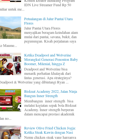
Konten kreator didukung Program
IDN Live Streamer Fund Rp 50
miliar untuk me...
Petualangan di Jalur Pantai Utara
Flores
Jalur Pantai Utara Flores
menyajikan beragam keindahan alam
mulai dari pantai, savana, bukit, dan
pegunungan. Kisah perjalanan saya
ke Maume...
Ketika Deadpool and Wolverine
Merangkul Generasi Penonton Baby
Boomer, Milenial, hingga Z
Deadpool and Wolverine bisa
menarik perhatian khalayak dari
lintas generasi. Apa strateginya?
Deadpool & Wolverine yang dibintangi Ryan ...
Biskuat Academy 2022, Jalan Ninja
Bangun Inner Strength
Membangun inner strength bisa
melalui kegiatan sepak bola Biskuat
Academy. Inner strength berperan
dalam mencapai prestasi akademik
dan no...
Review Olive Fried Chicken Jogja:
Ketika Steak Kawin dengan Nasi
Nemu chicken steak yang harganya