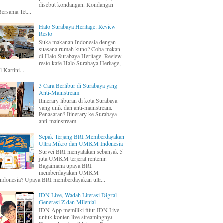
disebut kondangan. Kondangan
Bersama Tet...
Halo Surabaya Heritage: Review
Resto
Suka makanan Indonesia dengan
suasana rumah kuno? Coba makan
di Halo Surabaya Heritage. Review
resto kafe Halo Surabaya Heritage,
Jl Kartini...
3 Cara Berlibur di Surabaya yang
Anti-Mainstream
Itinerary liburan di kota Surabaya
yang unik dan anti-mainstream.
Penasaran? Itinerary ke Surabaya
anti-mainstream.
Sepak Terjang BRI Memberdayakan
Ultra Mikro dan UMKM Indonesia
Survei BRI menyatakan sebanyak 5
juta UMKM terjerat rentenir.
Bagaimana upaya BRI
memberdayakan UMKM
Indonesia? Upaya BRI memberdayakan ultr...
IDN Live, Wadah Literasi Digital
Generasi Z dan Milenial
IDN App memiliki fitur IDN Live
untuk konten live streamingnya.