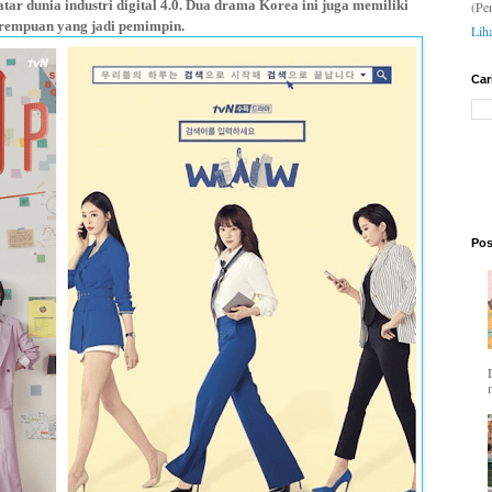
 dunia industri digital 4.0. Dua drama Korea ini juga memiliki
(Pe
rempuan yang jadi pemimpin.
Lih
Car
Pos