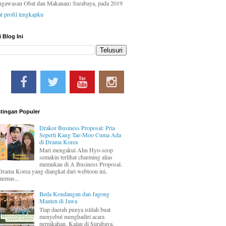
ngawasan Obat dan Makanan) Surabaya, pada 2019
at profil lengkapku
i Blog Ini
tingan Populer
Drakor Business Proposal: Pria
Seperti Kang Tae-Moo Cuma Ada
di Drama Korea
Mari mengakui Ahn Hyo-seop
semakin terlihat charming alias
memukau di A Business Proposal.
Drama Korea yang diangkat dari webtoon ini,
memas...
Beda Kondangan dan Jagong
Manten di Jawa
Tiap daerah punya istilah buat
menyebut menghadiri acara
pernikahan. Kalau di Surabaya,