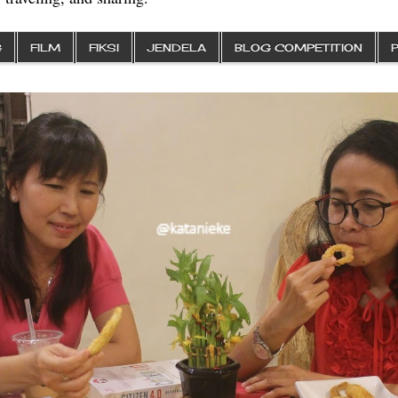
G
FILM
FIKSI
JENDELA
BLOG COMPETITION