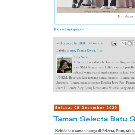
Kiri: drako
Baca selengkapnya »
at
Desember 16, 2020
45 komentar:
Labels:
drama
,
Drama Korea
,
film
Kata Nieke
A former journalist who loves traveling, writin
Saat SMA hingga masa kuliah menjadi penulis
sebagai wartawan di media massa nasional (onli
UMKM. Beberapa kali menang lomba menulis: -Lomba menul
Surabaya -Lomba menulis cerpen Deteksi Jawa Pos -Pemen
Juara II Lomba Blog Ajang Kreativitas Milenial yang dia
Selasa, 08 Desember 2020
Taman Selecta Batu S
Keindahan taman bunga di Selecta, Batu, tak 