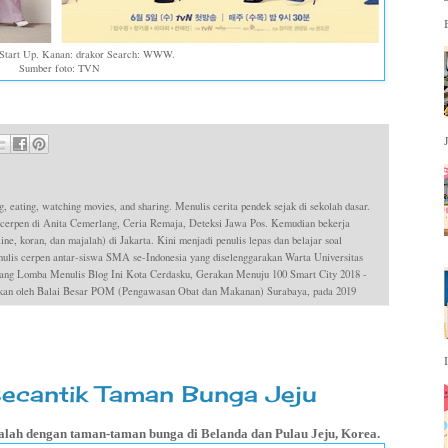
r Start Up. Kanan: drakor Search: WWW.
Sumber foto: TVN
g, eating, watching movies, and sharing. Menulis cerita pendek sejak di sekolah dasar.
 cerpen di Anita Cemerlang, Ceria Remaja, Deteksi Jawa Pos. Kemudian bekerja
ne, koran, dan majalah) di Jakarta. Kini menjadi penulis lepas dan belajar soal
is cerpen antar-siswa SMA se-Indonesia yang diselenggarakan Warta Universitas
ang Lomba Menulis Blog Ini Kota Cerdasku, Gerakan Menuju 100 Smart City 2018 -
dakan oleh Balai Besar POM (Pengawasan Obat dan Makanan) Surabaya, pada 2019
ecantik Taman Bunga Jeju
kalah dengan taman-taman bunga di Belanda dan Pulau Jeju, Korea.