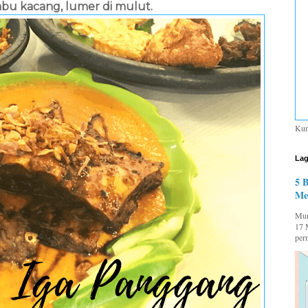
u kacang, lumer di mulut.
Kum
Lag
5 
Me
Mum
17 
per