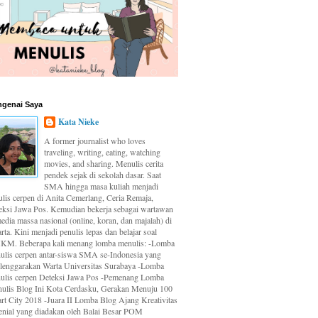
genai Saya
Kata Nieke
A former journalist who loves
traveling, writing, eating, watching
movies, and sharing. Menulis cerita
pendek sejak di sekolah dasar. Saat
SMA hingga masa kuliah menjadi
ulis cerpen di Anita Cemerlang, Ceria Remaja,
eksi Jawa Pos. Kemudian bekerja sebagai wartawan
edia massa nasional (online, koran, dan majalah) di
rta. Kini menjadi penulis lepas dan belajar soal
M. Beberapa kali menang lomba menulis: -Lomba
ulis cerpen antar-siswa SMA se-Indonesia yang
elenggarakan Warta Universitas Surabaya -Lomba
ulis cerpen Deteksi Jawa Pos -Pemenang Lomba
ulis Blog Ini Kota Cerdasku, Gerakan Menuju 100
rt City 2018 -Juara II Lomba Blog Ajang Kreativitas
enial yang diadakan oleh Balai Besar POM