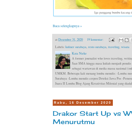
Iga panggang bumbu kacang d
Baca selengkapnya »
at
Desember 31, 2020
19 komentar:
Labels:
kuliner surabaya
,
resto surabaya
,
traveling
,
wisata
Kata Nieke
A former journalist who loves traveling, writin
Saat SMA hingga masa kuliah menjadi penulis
sebagai wartawan di media massa nasional (onli
UMKM. Beberapa kali menang lomba menulis: -Lomba menul
Surabaya -Lomba menulis cerpen Deteksi Jawa Pos -Pemen
Juara II Lomba Blog Ajang Kreativitas Milenial yang dia
Rabu, 16 Desember 2020
Drakor Start Up vs 
Menurutmu