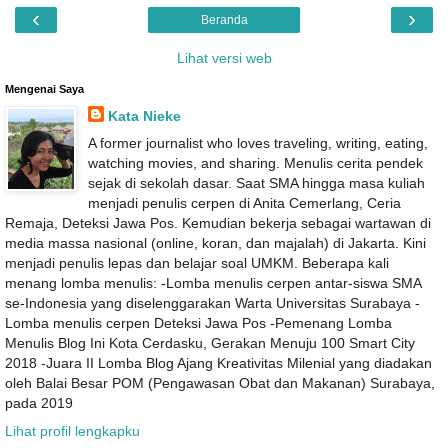
‹
›
Beranda
Lihat versi web
Mengenai Saya
Kata Nieke
A former journalist who loves traveling, writing, eating,
watching movies, and sharing. Menulis cerita pendek
sejak di sekolah dasar. Saat SMA hingga masa kuliah
menjadi penulis cerpen di Anita Cemerlang, Ceria
Remaja, Deteksi Jawa Pos. Kemudian bekerja sebagai wartawan di
media massa nasional (online, koran, dan majalah) di Jakarta. Kini
menjadi penulis lepas dan belajar soal UMKM. Beberapa kali
menang lomba menulis: -Lomba menulis cerpen antar-siswa SMA
se-Indonesia yang diselenggarakan Warta Universitas Surabaya -
Lomba menulis cerpen Deteksi Jawa Pos -Pemenang Lomba
Menulis Blog Ini Kota Cerdasku, Gerakan Menuju 100 Smart City
2018 -Juara II Lomba Blog Ajang Kreativitas Milenial yang diadakan
oleh Balai Besar POM (Pengawasan Obat dan Makanan) Surabaya,
pada 2019
Lihat profil lengkapku