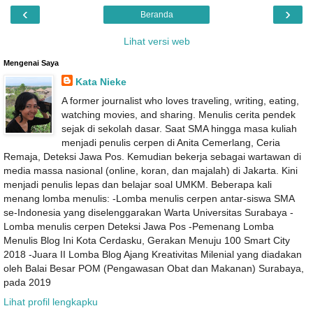
‹
›
Beranda
Lihat versi web
Mengenai Saya
Kata Nieke
A former journalist who loves traveling, writing, eating,
watching movies, and sharing. Menulis cerita pendek
sejak di sekolah dasar. Saat SMA hingga masa kuliah
menjadi penulis cerpen di Anita Cemerlang, Ceria
Remaja, Deteksi Jawa Pos. Kemudian bekerja sebagai wartawan di
media massa nasional (online, koran, dan majalah) di Jakarta. Kini
menjadi penulis lepas dan belajar soal UMKM. Beberapa kali
menang lomba menulis: -Lomba menulis cerpen antar-siswa SMA
se-Indonesia yang diselenggarakan Warta Universitas Surabaya -
Lomba menulis cerpen Deteksi Jawa Pos -Pemenang Lomba
Menulis Blog Ini Kota Cerdasku, Gerakan Menuju 100 Smart City
2018 -Juara II Lomba Blog Ajang Kreativitas Milenial yang diadakan
oleh Balai Besar POM (Pengawasan Obat dan Makanan) Surabaya,
pada 2019
Lihat profil lengkapku