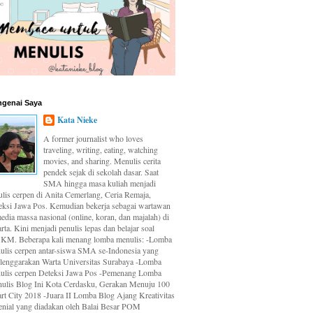
genai Saya
Kata Nieke
A former journalist who loves
traveling, writing, eating, watching
movies, and sharing. Menulis cerita
pendek sejak di sekolah dasar. Saat
SMA hingga masa kuliah menjadi
ulis cerpen di Anita Cemerlang, Ceria Remaja,
eksi Jawa Pos. Kemudian bekerja sebagai wartawan
edia massa nasional (online, koran, dan majalah) di
rta. Kini menjadi penulis lepas dan belajar soal
M. Beberapa kali menang lomba menulis: -Lomba
ulis cerpen antar-siswa SMA se-Indonesia yang
elenggarakan Warta Universitas Surabaya -Lomba
ulis cerpen Deteksi Jawa Pos -Pemenang Lomba
ulis Blog Ini Kota Cerdasku, Gerakan Menuju 100
rt City 2018 -Juara II Lomba Blog Ajang Kreativitas
enial yang diadakan oleh Balai Besar POM