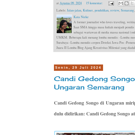
at
Agustus 09, 2024
15 komentar:
Labels:
Jalan-jalan
,
Kuliner
,
pendidikan
,
review
,
Semarang
Kata Nieke
A former journalist who loves traveling, writin
Saat SMA hingga masa kuliah menjadi penulis
sebagai wartawan di media massa nasional (onli
UMKM. Beberapa kali menang lomba menulis: -Lomba menul
Surabaya -Lomba menulis cerpen Deteksi Jawa Pos -Pemen
Juara II Lomba Blog Ajang Kreativitas Milenial yang dia
Senin, 29 Juli 2024
Candi Gedong Songo
Ungaran Semarang
Candi Gedong Songo di Ungaran mirip
dulu didirikan: Candi Gedong Songo a