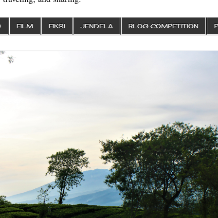
G
FILM
FIKSI
JENDELA
BLOG COMPETITION