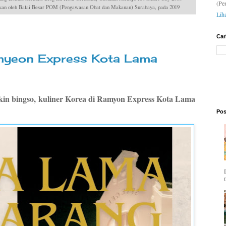
(Pe
dakan oleh Balai Besar POM (Pengawasan Obat dan Makanan) Surabaya, pada 2019
Lih
Car
myeon Express Kota Lama
ikin bingso, kuliner Korea di Ramyon Express Kota Lama
Pos