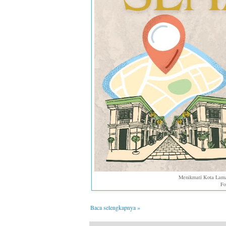
Menikmati Kota Lama
Fo
Baca selengkapnya »