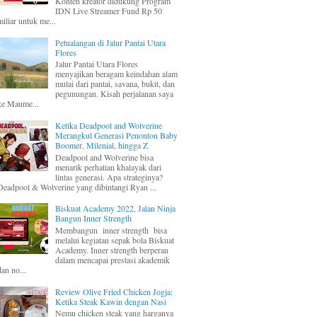
Konten kreator didukung Program
IDN Live Streamer Fund Rp 50
miliar untuk me...
Petualangan di Jalur Pantai Utara
Flores
Jalur Pantai Utara Flores
menyajikan beragam keindahan alam
mulai dari pantai, savana, bukit, dan
pegunungan. Kisah perjalanan saya
ke Maume...
Ketika Deadpool and Wolverine
Merangkul Generasi Penonton Baby
Boomer, Milenial, hingga Z
Deadpool and Wolverine bisa
menarik perhatian khalayak dari
lintas generasi. Apa strateginya?
Deadpool & Wolverine yang dibintangi Ryan ...
Biskuat Academy 2022, Jalan Ninja
Bangun Inner Strength
Membangun inner strength bisa
melalui kegiatan sepak bola Biskuat
Academy. Inner strength berperan
dalam mencapai prestasi akademik
dan no...
Review Olive Fried Chicken Jogja:
Ketika Steak Kawin dengan Nasi
Nemu chicken steak yang harganya