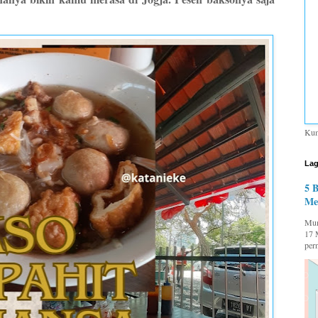
Kum
Lag
5 
Me
Mum
17 
per