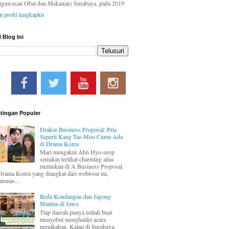
ngawasan Obat dan Makanan) Surabaya, pada 2019
at profil lengkapku
i Blog Ini
tingan Populer
Drakor Business Proposal: Pria
Seperti Kang Tae-Moo Cuma Ada
di Drama Korea
Mari mengakui Ahn Hyo-seop
semakin terlihat charming alias
memukau di A Business Proposal.
Drama Korea yang diangkat dari webtoon ini,
memas...
Beda Kondangan dan Jagong
Manten di Jawa
Tiap daerah punya istilah buat
menyebut menghadiri acara
pernikahan. Kalau di Surabaya,