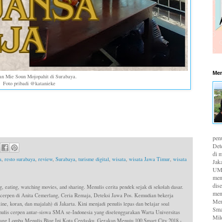
Men
an Mie Soun Mojopahit di Surabaya.
Foto pribadi @katanieke
pen
Det
di m
a
,
resto surabaya
,
review
,
Surabaya
,
turisme digital
,
wisata
,
wisata Jawa Timur
,
wisata
Jaka
UMK
men
dis
g, eating, watching movies, and sharing. Menulis cerita pendek sejak di sekolah dasar.
men
 cerpen di Anita Cemerlang, Ceria Remaja, Deteksi Jawa Pos. Kemudian bekerja
Men
ne, koran, dan majalah) di Jakarta. Kini menjadi penulis lepas dan belajar soal
Sma
is cerpen antar-siswa SMA se-Indonesia yang diselenggarakan Warta Universitas
Mil
ang Lomba Menulis Blog Ini Kota Cerdasku, Gerakan Menuju 100 Smart City 2018 -