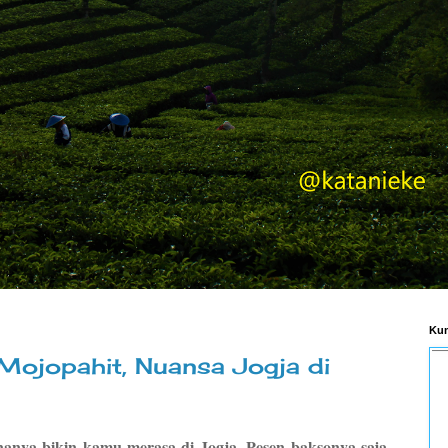
Kum
ojopahit, Nuansa Jogja di
anya bikin kamu merasa di Jogja. Pesen baksonya saja