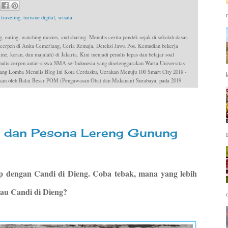
,
traveling
,
turisme digital
,
wisata
g, eating, watching movies, and sharing. Menulis cerita pendek sejak di sekolah dasar.
 cerpen di Anita Cemerlang, Ceria Remaja, Deteksi Jawa Pos. Kemudian bekerja
ne, koran, dan majalah) di Jakarta. Kini menjadi penulis lepas dan belajar soal
is cerpen antar-siswa SMA se-Indonesia yang diselenggarakan Warta Universitas
ang Lomba Menulis Blog Ini Kota Cerdasku, Gerakan Menuju 100 Smart City 2018 -
dakan oleh Balai Besar POM (Pengawasan Obat dan Makanan) Surabaya, pada 2019
 dan Pesona Lereng Gunung
 dengan Candi di Dieng. Coba tebak, mana yang lebih
tau Candi di Dieng?