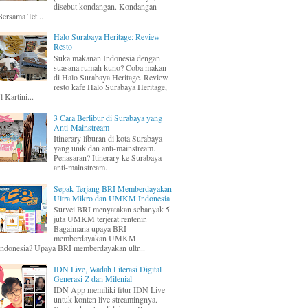
disebut kondangan. Kondangan
Bersama Tet...
Halo Surabaya Heritage: Review
Resto
Suka makanan Indonesia dengan
suasana rumah kuno? Coba makan
di Halo Surabaya Heritage. Review
resto kafe Halo Surabaya Heritage,
Jl Kartini...
3 Cara Berlibur di Surabaya yang
Anti-Mainstream
Itinerary liburan di kota Surabaya
yang unik dan anti-mainstream.
Penasaran? Itinerary ke Surabaya
anti-mainstream.
Sepak Terjang BRI Memberdayakan
Ultra Mikro dan UMKM Indonesia
Survei BRI menyatakan sebanyak 5
juta UMKM terjerat rentenir.
Bagaimana upaya BRI
memberdayakan UMKM
Indonesia? Upaya BRI memberdayakan ultr...
IDN Live, Wadah Literasi Digital
Generasi Z dan Milenial
IDN App memiliki fitur IDN Live
untuk konten live streamingnya.